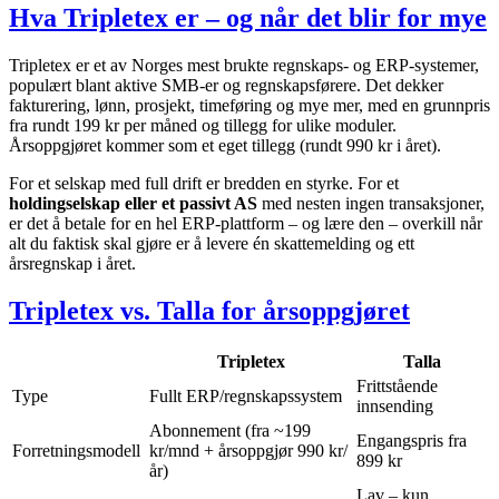
Hva Tripletex er – og når det blir for mye
Tripletex er et av Norges mest brukte regnskaps- og ERP-systemer,
populært blant aktive SMB-er og regnskapsførere. Det dekker
fakturering, lønn, prosjekt, timeføring og mye mer, med en grunnpris
fra rundt 199 kr per måned og tillegg for ulike moduler.
Årsoppgjøret kommer som et eget tillegg (rundt 990 kr i året).
For et selskap med full drift er bredden en styrke. For et
holdingselskap eller et passivt AS
med nesten ingen transaksjoner,
er det å betale for en hel ERP-plattform – og lære den – overkill når
alt du faktisk skal gjøre er å levere én skattemelding og ett
årsregnskap i året.
Tripletex vs. Talla for årsoppgjøret
Tripletex
Talla
Frittstående
Type
Fullt ERP/regnskapssystem
innsending
Abonnement (fra ~199
Engangspris fra
Forretningsmodell
kr/mnd + årsoppgjør 990 kr/
899 kr
år)
Lav – kun