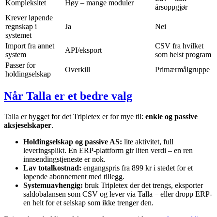
Kompleksitet
Høy – mange moduler
årsoppgjør
Krever løpende
regnskap i
Ja
Nei
systemet
Import fra annet
CSV fra hvilket
API/eksport
system
som helst program
Passer for
Overkill
Primærmålgruppe
holdingselskap
Når Talla er et bedre valg
Talla er bygget for det Tripletex er for mye til:
enkle og passive
aksjeselskaper
.
Holdingselskap og passive AS:
lite aktivitet, full
leveringsplikt. En ERP-plattform gir liten verdi – en ren
innsendingstjeneste er nok.
Lav totalkostnad:
engangspris fra 899 kr i stedet for et
løpende abonnement med tillegg.
Systemuavhengig:
bruk Tripletex der det trengs, eksporter
saldobalansen som CSV og lever via Talla – eller dropp ERP-
en helt for et selskap som ikke trenger den.