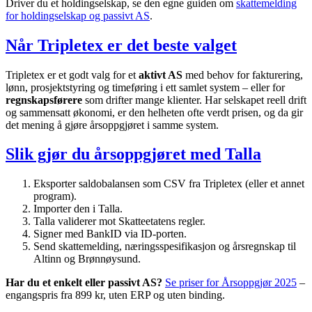
Driver du et holdingselskap, se den egne guiden om
skattemelding
for holdingselskap og passivt AS
.
Når Tripletex er det beste valget
Tripletex er et godt valg for et
aktivt AS
med behov for fakturering,
lønn, prosjektstyring og timeføring i ett samlet system – eller for
regnskapsførere
som drifter mange klienter. Har selskapet reell drift
og sammensatt økonomi, er den helheten ofte verdt prisen, og da gir
det mening å gjøre årsoppgjøret i samme system.
Slik gjør du årsoppgjøret med Talla
Eksporter saldobalansen som CSV fra Tripletex (eller et annet
program).
Importer den i Talla.
Talla validerer mot Skatteetatens regler.
Signer med BankID via ID-porten.
Send skattemelding, næringsspesifikasjon og årsregnskap til
Altinn og Brønnøysund.
Har du et enkelt eller passivt AS?
Se priser for Årsoppgjør 2025
–
engangspris fra 899 kr, uten ERP og uten binding.