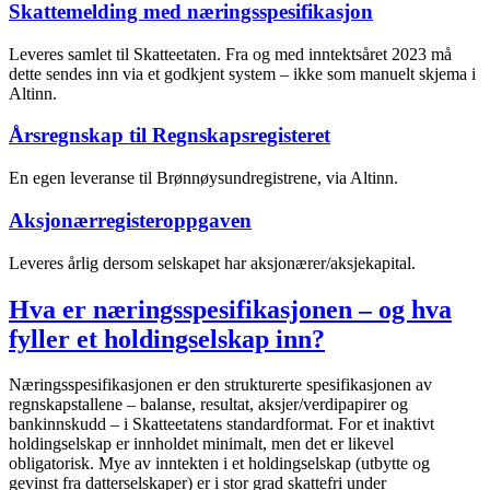
Skattemelding med næringsspesifikasjon
Leveres samlet til Skatteetaten. Fra og med inntektsåret 2023 må
dette sendes inn via et godkjent system – ikke som manuelt skjema i
Altinn.
Årsregnskap til Regnskapsregisteret
En egen leveranse til Brønnøysundregistrene, via Altinn.
Aksjonærregisteroppgaven
Leveres årlig dersom selskapet har aksjonærer/aksjekapital.
Hva er næringsspesifikasjonen – og hva
fyller et holdingselskap inn?
Næringsspesifikasjonen er den strukturerte spesifikasjonen av
regnskapstallene – balanse, resultat, aksjer/verdipapirer og
bankinnskudd – i Skatteetatens standardformat. For et inaktivt
holdingselskap er innholdet minimalt, men det er likevel
obligatorisk. Mye av inntekten i et holdingselskap (utbytte og
gevinst fra datterselskaper) er i stor grad skattefri under