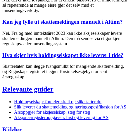
så repeterende at mange eiere gjør det selv med et
innsendingsverktøy.
Kan jeg fylle ut skattemeldingen manuelt i Altinn?
Nei. Fra og med inntektsåret 2023 kan ikke aksjeselskaper levere
skattemeldingen manuelt i Altinn. Den må sendes via et godkjent
regnskaps- eller innsendingssystem.
Hva skjer hvis holdingselskapet ikke leverer i tide?
Skatteetaten kan ilegge tvangsmulkt for manglende skattemelding,
og Regnskapsregisteret ilegger forsinkelsesgebyr for sent
årsregnskap.
Relevante guider
Holdingselskap: fordeler, skatt og slik starter du
Slik leverer du skattemelding og næringsspesifikasjon for AS
Årsoppgjør for aksjeselskap, steg for steg
Aksjonærregisteroppgaven: frist og levering for AS
Kilder