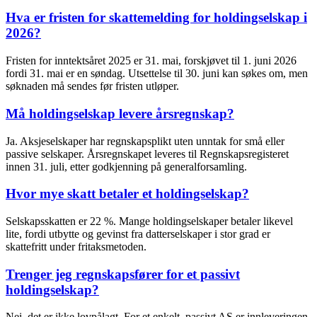
Hva er fristen for skattemelding for holdingselskap i
2026?
Fristen for inntektsåret 2025 er 31. mai, forskjøvet til 1. juni 2026
fordi 31. mai er en søndag. Utsettelse til 30. juni kan søkes om, men
søknaden må sendes før fristen utløper.
Må holdingselskap levere årsregnskap?
Ja. Aksjeselskaper har regnskapsplikt uten unntak for små eller
passive selskaper. Årsregnskapet leveres til Regnskapsregisteret
innen 31. juli, etter godkjenning på generalforsamling.
Hvor mye skatt betaler et holdingselskap?
Selskapsskatten er 22 %. Mange holdingselskaper betaler likevel
lite, fordi utbytte og gevinst fra datterselskaper i stor grad er
skattefritt under fritaksmetoden.
Trenger jeg regnskapsfører for et passivt
holdingselskap?
Nei, det er ikke lovpålagt. For et enkelt, passivt AS er innleveringen