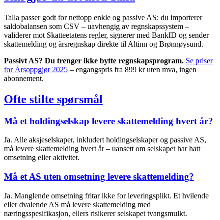
Talla passer godt for nettopp enkle og passive AS: du importerer
saldobalansen som CSV – uavhengig av regnskapssystem –
validerer mot Skatteetatens regler, signerer med BankID og sender
skattemelding og årsregnskap direkte til Altinn og Brønnøysund.
Passivt AS? Du trenger ikke bytte regnskapsprogram.
Se priser
for Årsoppgjør 2025
– engangspris fra 899 kr uten mva, ingen
abonnement.
Ofte stilte spørsmål
Må et holdingselskap levere skattemelding hvert år?
Ja. Alle aksjeselskaper, inkludert holdingselskaper og passive AS,
må levere skattemelding hvert år – uansett om selskapet har hatt
omsetning eller aktivitet.
Må et AS uten omsetning levere skattemelding?
Ja. Manglende omsetning fritar ikke for leveringsplikt. Et hvilende
eller dvalende AS må levere skattemelding med
næringsspesifikasjon, ellers risikerer selskapet tvangsmulkt.