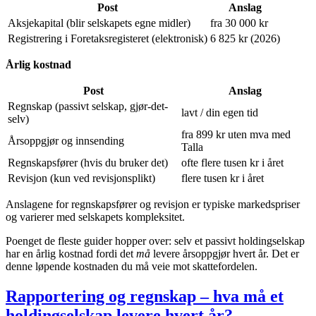
Post
Anslag
Aksjekapital (blir selskapets egne midler)
fra 30 000 kr
Registrering i Foretaksregisteret (elektronisk)
6 825 kr (2026)
Årlig kostnad
Post
Anslag
Regnskap (passivt selskap, gjør-det-
lavt / din egen tid
selv)
fra 899 kr uten mva med
Årsoppgjør og innsending
Talla
Regnskapsfører (hvis du bruker det)
ofte flere tusen kr i året
Revisjon (kun ved revisjonsplikt)
flere tusen kr i året
Anslagene for regnskapsfører og revisjon er typiske markedspriser
og varierer med selskapets kompleksitet.
Poenget de fleste guider hopper over: selv et passivt holdingselskap
har en årlig kostnad fordi det
må
levere årsoppgjør hvert år. Det er
denne løpende kostnaden du må veie mot skattefordelen.
Rapportering og regnskap – hva må et
holdingselskap levere hvert år?