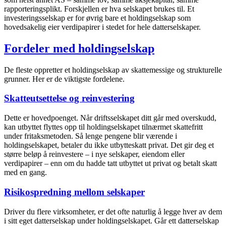
rapporteringsplikt. Forskjellen er hva selskapet brukes til. Et
investeringsselskap er for øvrig bare et holdingselskap som
hovedsakelig eier verdipapirer i stedet for hele datterselskaper.
Fordeler med holdingselskap
De fleste oppretter et holdingselskap av skattemessige og strukturelle
grunner. Her er de viktigste fordelene.
Skatteutsettelse og reinvestering
Dette er hovedpoenget. Når driftsselskapet ditt går med overskudd,
kan utbyttet flyttes opp til holdingselskapet tilnærmet skattefritt
under fritaksmetoden. Så lenge pengene blir værende i
holdingselskapet, betaler du ikke utbytteskatt privat. Det gir deg et
større beløp å reinvestere – i nye selskaper, eiendom eller
verdipapirer – enn om du hadde tatt utbyttet ut privat og betalt skatt
med en gang.
Risikospredning mellom selskaper
Driver du flere virksomheter, er det ofte naturlig å legge hver av dem
i sitt eget datterselskap under holdingselskapet. Går ett datterselskap