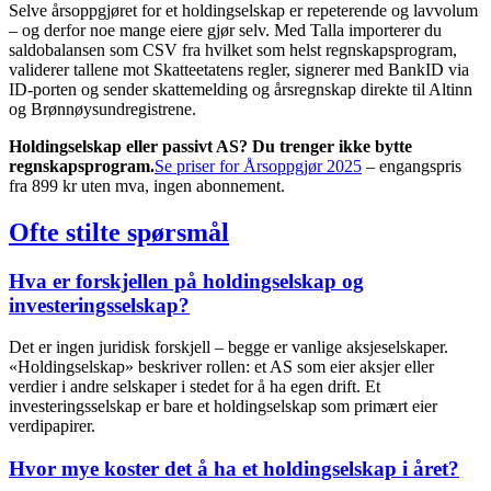
Selve årsoppgjøret for et holdingselskap er repeterende og lavvolum
– og derfor noe mange eiere gjør selv. Med Talla importerer du
saldobalansen som CSV fra hvilket som helst regnskapsprogram,
validerer tallene mot Skatteetatens regler, signerer med BankID via
ID-porten og sender skattemelding og årsregnskap direkte til Altinn
og Brønnøysundregistrene.
Holdingselskap eller passivt AS? Du trenger ikke bytte
regnskapsprogram.
Se priser for Årsoppgjør 2025
– engangspris
fra 899 kr uten mva, ingen abonnement.
Ofte stilte spørsmål
Hva er forskjellen på holdingselskap og
investeringsselskap?
Det er ingen juridisk forskjell – begge er vanlige aksjeselskaper.
«Holdingselskap» beskriver rollen: et AS som eier aksjer eller
verdier i andre selskaper i stedet for å ha egen drift. Et
investeringsselskap er bare et holdingselskap som primært eier
verdipapirer.
Hvor mye koster det å ha et holdingselskap i året?