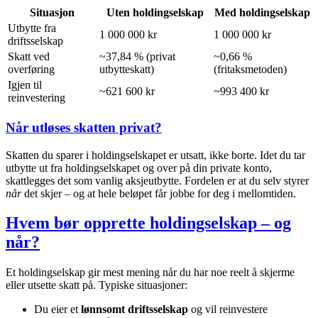
Situasjon
Uten holdingselskap
Med holdingselskap
Utbytte fra
1 000 000 kr
1 000 000 kr
driftsselskap
Skatt ved
~37,84 % (privat
~0,66 %
overføring
utbytteskatt)
(fritaksmetoden)
Igjen til
~621 600 kr
~993 400 kr
reinvestering
Når utløses skatten privat?
Skatten du sparer i holdingselskapet er utsatt, ikke borte. Idet du tar
utbytte ut fra holdingselskapet og over på din private konto,
skattlegges det som vanlig aksjeutbytte. Fordelen er at du selv styrer
når
det skjer – og at hele beløpet får jobbe for deg i mellomtiden.
Hvem bør opprette holdingselskap – og
når?
Et holdingselskap gir mest mening når du har noe reelt å skjerme
eller utsette skatt på. Typiske situasjoner:
Du eier et
lønnsomt driftsselskap
og vil reinvestere