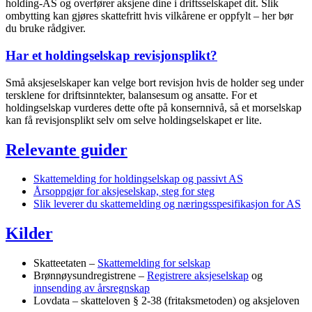
holding-AS og overfører aksjene dine i driftsselskapet dit. Slik
ombytting kan gjøres skattefritt hvis vilkårene er oppfylt – her bør
du bruke rådgiver.
Har et holdingselskap revisjonsplikt?
Små aksjeselskaper kan velge bort revisjon hvis de holder seg under
tersklene for driftsinntekter, balansesum og ansatte. For et
holdingselskap vurderes dette ofte på konsernnivå, så et morselskap
kan få revisjonsplikt selv om selve holdingselskapet er lite.
Relevante guider
Skattemelding for holdingselskap og passivt AS
Årsoppgjør for aksjeselskap, steg for steg
Slik leverer du skattemelding og næringsspesifikasjon for AS
Kilder
Skatteetaten –
Skattemelding for selskap
Brønnøysundregistrene –
Registrere aksjeselskap
og
innsending av årsregnskap
Lovdata – skatteloven § 2-38 (fritaksmetoden) og aksjeloven