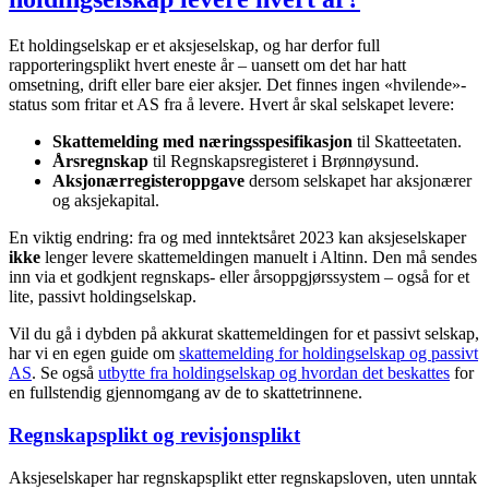
Et holdingselskap er et aksjeselskap, og har derfor full
rapporteringsplikt hvert eneste år – uansett om det har hatt
omsetning, drift eller bare eier aksjer. Det finnes ingen «hvilende»-
status som fritar et AS fra å levere. Hvert år skal selskapet levere:
Skattemelding med næringsspesifikasjon
til Skatteetaten.
Årsregnskap
til Regnskapsregisteret i Brønnøysund.
Aksjonærregisteroppgave
dersom selskapet har aksjonærer
og aksjekapital.
En viktig endring: fra og med inntektsåret 2023 kan aksjeselskaper
ikke
lenger levere skattemeldingen manuelt i Altinn. Den må sendes
inn via et godkjent regnskaps- eller årsoppgjørssystem – også for et
lite, passivt holdingselskap.
Vil du gå i dybden på akkurat skattemeldingen for et passivt selskap,
har vi en egen guide om
skattemelding for holdingselskap og passivt
AS
. Se også
utbytte fra holdingselskap og hvordan det beskattes
for
en fullstendig gjennomgang av de to skattetrinnene.
Regnskapsplikt og revisjonsplikt
Aksjeselskaper har regnskapsplikt etter regnskapsloven, uten unntak