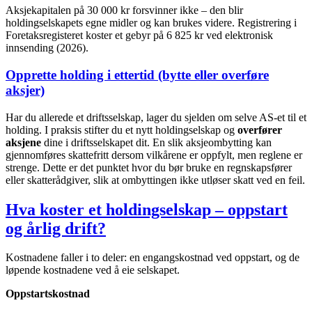
Aksjekapitalen på 30 000 kr forsvinner ikke – den blir
holdingselskapets egne midler og kan brukes videre. Registrering i
Foretaksregisteret koster et gebyr på 6 825 kr ved elektronisk
innsending (2026).
Opprette holding i ettertid (bytte eller overføre
aksjer)
Har du allerede et driftsselskap, lager du sjelden om selve AS-et til et
holding. I praksis stifter du et nytt holdingselskap og
overfører
aksjene
dine i driftsselskapet dit. En slik aksjeombytting kan
gjennomføres skattefritt dersom vilkårene er oppfylt, men reglene er
strenge. Dette er det punktet hvor du bør bruke en regnskapsfører
eller skatterådgiver, slik at ombyttingen ikke utløser skatt ved en feil.
Hva koster et holdingselskap – oppstart
og årlig drift?
Kostnadene faller i to deler: en engangskostnad ved oppstart, og de
løpende kostnadene ved å eie selskapet.
Oppstartskostnad