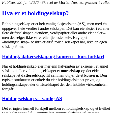
Publisert 23. juni 2026 · Skrevet av Morten Nernes, gründer i Talla.
Hva er et holdingselskap?
Et holdingselskap er et helt vanlig aksjeselskap (AS), men med én
oppgave: å eie verdier i andre selskaper. Det kan eie aksjer i ett eller
flere driftsselskaper, eiendom, verdipapirer eller andre eiendeler –
men det selger ikke varer eller tjenester selv. Begrepet
«holdingselskap» beskriver altså rollen selskapet har, ikke en egen
selskapsform.
Holding, datterselskap og konsern – kort forklart
Når et holdingselskap eier mer enn halvparten av aksjene i et annet
selskap, kaller vi holdingselskapet et
morselskap
og det eide
selskapet et
datterselskap
. Til sammen utgjør de et
konsern
. Den
typiske strukturen er enkel: du eier holdingselskapet privat, og
holdingselskapet eier driftsselskapet der den faktiske virksomheten
foregår.
Holdingselskap vs. vanlig AS
Det er ingen formell forskjell mellom et holdingselskap og et hvilket
som helst annet AS – samme lov, samme aksjekapital, samme