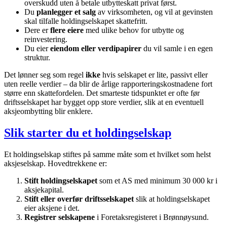
overskudd uten å betale utbytteskatt privat først.
Du
planlegger et salg
av virksomheten, og vil at gevinsten
skal tilfalle holdingselskapet skattefritt.
Dere er
flere eiere
med ulike behov for utbytte og
reinvestering.
Du eier
eiendom eller verdipapirer
du vil samle i en egen
struktur.
Det lønner seg som regel
ikke
hvis selskapet er lite, passivt eller
uten reelle verdier – da blir de årlige rapporteringskostnadene fort
større enn skattefordelen. Det smarteste tidspunktet er ofte før
driftsselskapet har bygget opp store verdier, slik at en eventuell
aksjeombytting blir enklere.
Slik starter du et holdingselskap
Et holdingselskap stiftes på samme måte som et hvilket som helst
aksjeselskap. Hovedtrekkene er:
Stift holdingselskapet
som et AS med minimum 30 000 kr i
aksjekapital.
Stift eller overfør driftsselskapet
slik at holdingselskapet
eier aksjene i det.
Registrer selskapene
i Foretaksregisteret i Brønnøysund.