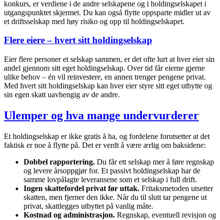
konkurs, er verdiene i de andre selskapene og i holdingselskapet i
utgangspunktet skjermet. Du kan også flytte oppsparte midler ut av
et driftsselskap med høy risiko og opp til holdingselskapet.
Flere eiere – hvert sitt holdingselskap
Eier flere personer et selskap sammen, er det ofte lurt at hver eier sin
andel gjennom sitt eget holdingselskap. Over tid får eierne gjerne
ulike behov – én vil reinvestere, en annen trenger pengene privat.
Med hvert sitt holdingselskap kan hver eier styre sitt eget utbytte og
sin egen skatt uavhengig av de andre.
Ulemper og hva mange undervurderer
Et holdingselskap er ikke gratis å ha, og fordelene forutsetter at det
faktisk er noe å flytte på. Det er verdt å være ærlig om baksidene:
Dobbel rapportering.
Du får ett selskap mer å føre regnskap
og levere årsoppgjør for. Et passivt holdingselskap har de
samme lovpålagte leveransene som et selskap i full drift.
Ingen skattefordel privat før uttak.
Fritaksmetoden utsetter
skatten, men fjerner den ikke. Når du til slutt tar pengene ut
privat, skattlegges utbyttet på vanlig måte.
Kostnad og administrasjon.
Regnskap, eventuell revisjon og