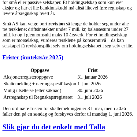
for små eller passive selskaper. Et holdingselskap som kun eier
aksjer og har et lite bankinnskudd må altså likevel føre regnskap og
levere årsregnskap hvert år.
Små AS kan velge bort
revisjon
så lenge de holder seg under alle
tre tersklene: driftsinntekter under 7 mill. kr, balansesum under 27
mill. kr og i gjennomsnitt maks 10 årsverk. For et holdingselskap
som er morselskap, vurderes tersklene på konsernnivå – da kan
selskapet få revisjonsplikt selv om holdingselskapet i seg selv er lite.
Frister (inntektsår 2025)
Oppgave
Frist
Aksjonærregisteroppgave
31. januar 2026
Skattemelding + næringsspesifikasjon
1. juni 2026
Mulig utsettelse (etter søknad)
30. juni 2026
Årsregnskap til Regnskapsregisteret
31. juli 2026
Den ordinære fristen for skattemeldingen er 31. mai, men i 2026
faller den på en søndag og forskyves derfor til mandag 1. juni 2026.
Slik gjør du det enkelt med Talla