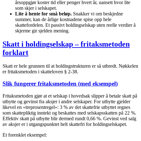
årsoppgjør koster tid eller penger hvert år, uansett hvor lite
som skjer i selskapet.
Lite å hente for små beløp.
Snakker vi om beskjedne
summer, kan de årlige kostnadene spise opp hele
skattefordelen. Et passivt holdingselskap uten reelle verdier å
skjerme gir sjelden mening.
Skatt i holdingselskap – fritaksmetoden
forklart
Skatt er hele grunnen til at holdingstrukturen er så utbredt. Nøkkelen
er fritaksmetoden i skatteloven § 2-38.
Slik fungerer fritaksmetoden (med eksempel)
Fritaksmetoden gjør at et selskap i hovedsak slipper å betale skatt på
utbytte og gevinst fra aksjer i andre selskaper. For utbytte gjelder
likevel en «treprosentregel»: 3 % av det skattefrie utbyttet regnes
som skattepliktig inntekt og beskattes med selskapsskatten på 22 %.
Effektiv skatt på utbytte blir dermed rundt 0,66 %. Gevinst ved salg
av aksjer er i utgangspunktet helt skattefri for holdingselskapet.
Et forenklet eksempel: