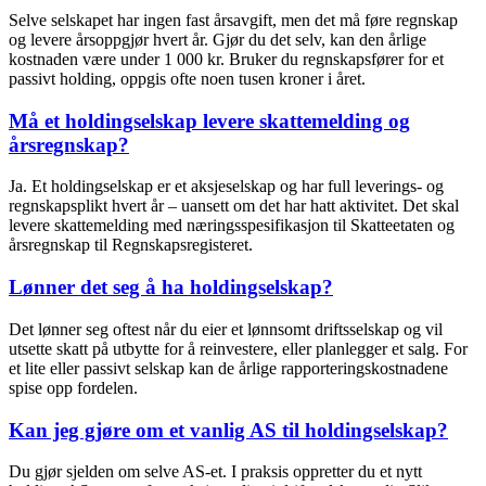
Selve selskapet har ingen fast årsavgift, men det må føre regnskap
og levere årsoppgjør hvert år. Gjør du det selv, kan den årlige
kostnaden være under 1 000 kr. Bruker du regnskapsfører for et
passivt holding, oppgis ofte noen tusen kroner i året.
Må et holdingselskap levere skattemelding og
årsregnskap?
Ja. Et holdingselskap er et aksjeselskap og har full leverings- og
regnskapsplikt hvert år – uansett om det har hatt aktivitet. Det skal
levere skattemelding med næringsspesifikasjon til Skatteetaten og
årsregnskap til Regnskapsregisteret.
Lønner det seg å ha holdingselskap?
Det lønner seg oftest når du eier et lønnsomt driftsselskap og vil
utsette skatt på utbytte for å reinvestere, eller planlegger et salg. For
et lite eller passivt selskap kan de årlige rapporteringskostnadene
spise opp fordelen.
Kan jeg gjøre om et vanlig AS til holdingselskap?
Du gjør sjelden om selve AS-et. I praksis oppretter du et nytt