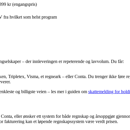
 899 kr (engangspris)
 fra hvilket som helst program
ngselskaper – der innleveringen er repeterende og lavvolum. Du får:
, Tripletex, Visma, et regneark – eller Conta. Du trenger ikke føre re
everer.
 enkleste og billigste veien – les mer i guiden om
skattemelding for hold
 Conta, eller ønsker ett system for både regnskap og årsoppgjør gjennom
 for fakturering kan et løpende regnskapssystem være verdt prisen.