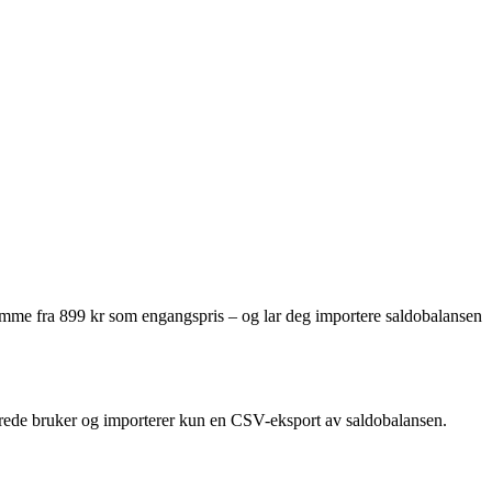
et samme fra 899 kr som engangspris – og lar deg importere saldobalansen
lerede bruker og importerer kun en CSV-eksport av saldobalansen.