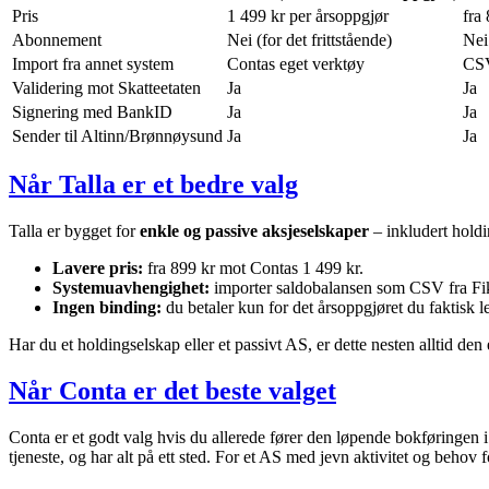
Pris
1 499 kr per årsoppgjør
fra
Abonnement
Nei (for det frittstående)
Nei
Import fra annet system
Contas eget verktøy
CSV
Validering mot Skatteetaten
Ja
Ja
Signering med BankID
Ja
Ja
Sender til Altinn/Brønnøysund
Ja
Ja
Når Talla er et bedre valg
Talla er bygget for
enkle og passive aksjeselskaper
– inkludert holdi
Lavere pris:
fra 899 kr mot Contas 1 499 kr.
Systemuavhengighet:
importer saldobalansen som CSV fra Fiken
Ingen binding:
du betaler kun for det årsoppgjøret du faktisk l
Har du et holdingselskap eller et passivt AS, er dette nesten alltid den
Når Conta er det beste valget
Conta er et godt valg hvis du allerede fører den løpende bokføringen i
tjeneste, og har alt på ett sted. For et AS med jevn aktivitet og behov