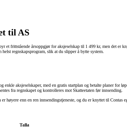
t til AS
byr et frittstående årsoppgjør for aksjeselskap til 1 499 kr, men det er 
 helst regnskapsprogram, slik at du slipper å bytte system.
g enkle aksjeselskaper, med en gratis startplan og betalte planer for lø
hentes fra regnskapet og kontrolleres mot Skatteetaten før innsending.
r høyere enn en ren innsendingstjeneste, og du er knyttet til Contas ege
Talla