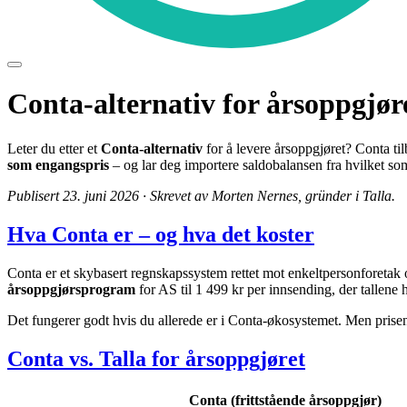
Conta-alternativ for årsoppgjøre
Leter du etter et
Conta-alternativ
for å levere årsoppgjøret? Conta til
som engangspris
– og lar deg importere saldobalansen fra hvilket som
Publisert 23. juni 2026 · Skrevet av Morten Nernes, gründer i Talla.
Hva Conta er – og hva det koster
Conta er et skybasert regnskapssystem rettet mot enkeltpersonforetak o
årsoppgjørsprogram
for AS til 1 499 kr per innsending, der tallene 
Det fungerer godt hvis du allerede er i Conta-økosystemet. Men prisen e
Conta vs. Talla for årsoppgjøret
Conta (frittstående årsoppgjør)