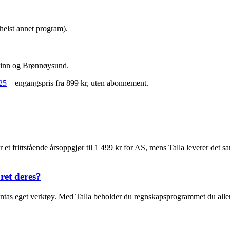
helst annet program).
ltinn og Brønnøysund.
25
– engangspris fra 899 kr, uten abonnement.
 har et frittstående årsoppgjør til 1 499 kr for AS, mens Talla leverer d
ret deres?
il Contas eget verktøy. Med Talla beholder du regnskapsprogrammet du al