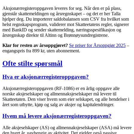
Aksjonærregisteroppgaven leveres for seg. Når den er på plass,
gjenstår skattemeldingen og årsregnskapet – og det er her Talla
hjelper deg. Du importerer saldobalansen som CSV fra hvilket som
helst regnskapsprogram, validerer mot Skatteetatens regler, signerer
med BankID og sender skattemelding, næringsspesifikasjon og
årsregnskap direkte til Altinn og Brønnøysundregistrene.
Klar for resten av årsoppgjøret?
Se priser for Årsoppgjør 2025
–
engangspris fra 899 kr, uten abonnement.
Ofte stilte spørsmål
Hva er aksjonærregisteroppgaven?
Aksjonærregisteroppgaven (RF-1086) er en årlig oppgave alle
norske aksjeselskaper og allmennaksjeselskaper må levere til
Skatteetaten. Den viser hvem som eier selskapet, og alle hendelser i
året som utbytte, kjøp og salg av aksjer og kapitalendringer.
Hvem må levere aksjonærregisteroppgaven?
Alle aksjeselskaper (AS) og allmennaksjeselskaper (ASA) må levere
den hvert år, uavhengig av aktivitet. Det gjelder også passive