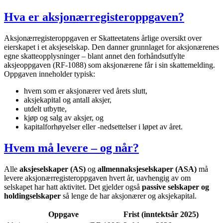
Hva er aksjonærregisteroppgaven?
Aksjonærregisteroppgaven er Skatteetatens årlige oversikt over
eierskapet i et aksjeselskap. Den danner grunnlaget for aksjonærenes
egne skatteopplysninger – blant annet den forhåndsutfylte
aksjeoppgaven (RF-1088) som aksjonærene får i sin skattemelding.
Oppgaven inneholder typisk:
hvem som er aksjonærer ved årets slutt,
aksjekapital og antall aksjer,
utdelt utbytte,
kjøp og salg av aksjer, og
kapitalforhøyelser eller -nedsettelser i løpet av året.
Hvem må levere – og når?
Alle
aksjeselskaper (AS)
og
allmennaksjeselskaper (ASA)
må
levere aksjonærregisteroppgaven hvert år, uavhengig av om
selskapet har hatt aktivitet. Det gjelder også
passive selskaper og
holdingselskaper
så lenge de har aksjonærer og aksjekapital.
Oppgave
Frist (inntektsår 2025)