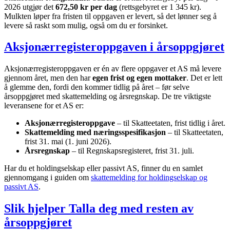
2026 utgjør det
672,50 kr per dag
(rettsgebyret er 1 345 kr).
Mulkten løper fra fristen til oppgaven er levert, så det lønner seg å
levere så raskt som mulig, også om du er forsinket.
Aksjonærregisteroppgaven i årsoppgjøret
Aksjonærregisteroppgaven er én av flere oppgaver et AS må levere
gjennom året, men den har
egen frist og egen mottaker
. Det er lett
å glemme den, fordi den kommer tidlig på året – før selve
årsoppgjøret med skattemelding og årsregnskap. De tre viktigste
leveransene for et AS er:
Aksjonærregisteroppgave
– til Skatteetaten, frist tidlig i året.
Skattemelding med næringsspesifikasjon
– til Skatteetaten,
frist 31. mai (1. juni 2026).
Årsregnskap
– til Regnskapsregisteret, frist 31. juli.
Har du et holdingselskap eller passivt AS, finner du en samlet
gjennomgang i guiden om
skattemelding for holdingselskap og
passivt AS
.
Slik hjelper Talla deg med resten av
årsoppgjøret