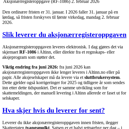
Aksjonærregisteroppgave (RF-1086)
2. februar 2026
Den ordinære fristen er 31. januar. I 2026 faller 31. januar på en
lørdag, så fristen forskyves til første virkedag, mandag 2. februar
2026.
Slik leverer du aksjonærregisteroppgaven
Aksjonærregisteroppgaven leveres elektronisk. I dag gjøres det via
skjemaet
RF-1086
i Altinn, eller direkte fra et regnskaps- eller
aksjeprogram som støtter det.
Viktig endring fra juni 2026:
fra juni 2026 kan
aksjonærregisteroppgaven ikke lenger leveres i Altinn.no eller på
papir. Alle aksjeselskaper må da levere via et
sluttbrukersystem
.
Dette gjelder også korrigeringer for 2025 og tidligere år som sendes
inn etter dette tidspunktet. Det er samme utvikling som for
skattemeldingen, der manuell levering i Altinn allerede er faset ut for
selskaper.
Hva skjer hvis du leverer for sent?
Leverer du ikke aksjonærregisteroppgaven innen fristen, ilegger
Skatteetaten
tvangsmulkt
. Satsen er et halvt rettsgebyr per dag – i